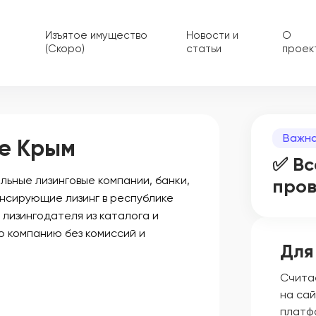
Изъятое имущество
Новости и
О
(Скоро)
статьи
проек
Важна
ке Крым
✅ Вс
ьные лизинговые компании, банки,
про
нсирующие лизинг в республике
 лизингодателя из каталога и
ю компанию без комиссий и
Для
Счита
на сай
платф