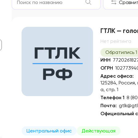
Сравнить
ГТЛК — голо
Нет рейтинга
Обратились 1
ИНН
772026182
ОГРН
10277394
Адрес офиса:
125284, Россия,
а, стр. 1
Телефон 1
8 (8
Почта:
gtlk@gtl
Официальный с
Центральный офис
Действующая